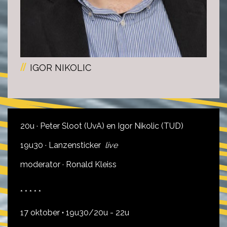
IGOR NIKOLIC
20u · Peter Sloot (UvA) en Igor Nikolic (TUD)
19u30 · Lanzensticker
live
moderator · Ronald Kleiss
* * * * *
17 oktober
·
19u30/20u - 22u