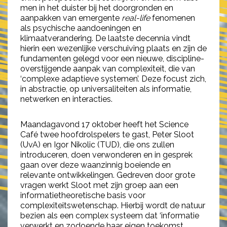
men in het duister bij het doorgronden en
aanpakken van emergente
real-life
fenomenen
als psychische aandoeningen en
klimaatverandering. De laatste decennia vindt
hierin een wezenlijke verschuiving plaats en zijn de
fundamenten gelegd voor een nieuwe, discipline-
overstijgende aanpak van complexiteit, die van
‘complexe adaptieve systemen’. Deze focust zich,
in abstractie, op universaliteiten als informatie,
netwerken en interacties.
Maandagavond 17 oktober heeft het Science
Café twee hoofdrolspelers te gast, Peter Sloot
(UvA) en Igor Nikolic (TUD), die ons zullen
introduceren, doen verwonderen en in gesprek
gaan over deze waanzinnig boeiende en
relevante ontwikkelingen. Gedreven door grote
vragen werkt Sloot met zijn groep aan een
informatietheoretische basis voor
complexiteitswetenschap. Hierbij wordt de natuur
bezien als een complex systeem dat ‘informatie
verwerkt en zodoende haar eigen toekomst