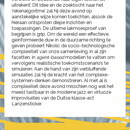
uitrekent’. Dit idee en de zoektocht naar het
‘rekenalgoritme’ zal hij deze avond op
aanstekelijke wijze komen toelichten, alsook de
hieraan ontsproten diepe inzichten en
toepassingen. De ultieme lakmoesproef van
begrijpen is grip. Om de wereld een effectieve,
geïnformeerde duw in de duurzame richting te
geven probeert Nikolic de socio-technologische
complexiteit van onze samenleving, in al zijn
facetten, in
agent-based
modellen te vatten om
vervolgens realistische toekomstscenario’s te
simuleren. Aan de hand van zijn verbluffende
simulaties zal hij de kracht van het complexe-
systemen-denken demonstreren. Al met al is
complexiteit deze avond misschien nog wel het
meest tastbaar in de moderne jazz en virtuoze
improvisaties van de Duitse klasse-act
Lanzensticker.