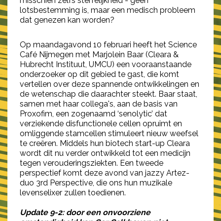
misschien zelfs sterfelijkheid - geen
lotsbestemming is, maar een medisch probleem
dat genezen kan worden?
Op maandagavond 10 februari heeft het Science
Café Nijmegen met Marjolein Baar (Cleara &
Hubrecht Instituut, UMCU) een vooraanstaande
onderzoeker op dit gebied te gast, die komt
vertellen over deze spannende ontwikkelingen en
de wetenschap die daarachter steekt. Baar staat,
samen met haar collega's, aan de basis van
Proxofim, een zogenaamd ‘senolytic’ dat
verziekende disfunctionele cellen opruimt en
omliggende stamcellen stimuleert nieuw weefsel
te creëren. Middels hun biotech start-up Cleara
wordt dit nu verder ontwikkeld tot een medicijn
tegen verouderingsziekten. Een tweede
perspectief komt deze avond van jazzy Artez-
duo 3rd Perspective, die ons hun muzikale
levenselixer zullen toedienen.
Update 9-2: door een onvoorziene