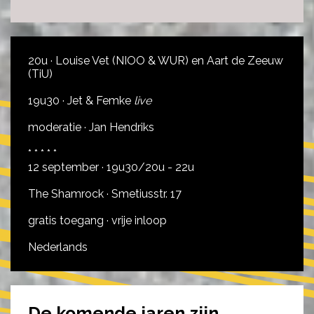
20u ·
Louise Vet (NIOO & WUR) en Aart de Zeeuw
(TiU)
19u30 · Jet & Femke
live
moderatie · Jan Hendriks
* * * * *
12 september · 19u30/20u - 22u
The Shamrock · Smetiusstr. 17
gratis toegang · vrije inloop
Nederlands
De komende jaren zijn