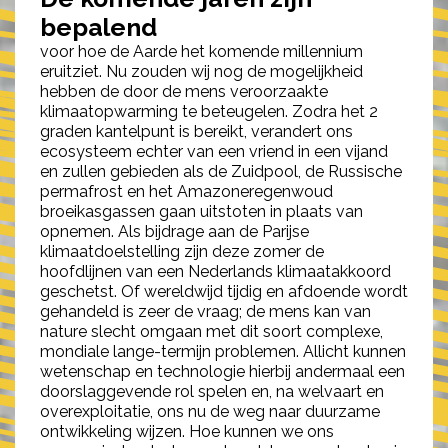
bepalend
voor hoe de Aarde het komende millennium
eruitziet. Nu zouden wij nog de mogelijkheid
hebben de door de mens veroorzaakte
klimaatopwarming te beteugelen. Zodra het 2
graden kantelpunt is bereikt, verandert ons
ecosysteem echter van een vriend in een vijand
en zullen gebieden als de Zuidpool, de Russische
permafrost en het Amazoneregenwoud
broeikasgassen gaan uitstoten in plaats van
opnemen. Als bijdrage aan de Parijse
klimaatdoelstelling zijn deze zomer de
hoofdlijnen van een Nederlands klimaatakkoord
geschetst. Of wereldwijd tijdig en afdoende wordt
gehandeld is zeer de vraag; de mens kan van
nature slecht omgaan met dit soort complexe,
mondiale lange-termijn problemen. Allicht kunnen
wetenschap en technologie hierbij andermaal een
doorslaggevende rol spelen en, na welvaart en
overexploitatie, ons nu de weg naar duurzame
ontwikkeling wijzen. Hoe kunnen we ons