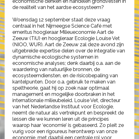
economische denken en handelen grondvesten in
de realiteit van het aardse ecosysteem?
Woensdag 12 september staat deze vraag
centraal in het Nijmeegse Science Café met
emeritus hoogleraar Milieueconomie Aart de
Zeeuw (TiU) en hoogleraar Ecologie Louise Vet
(NIOO, WUR). Aart de Zeeuw zal deze avond zijn
uitgebreide expertise delen over de integratie van
dynamische ecologische systemen in
economische analyses; denk daarbij o.a. aan de
waardering van natuurlijke bronnen, de
ecosysteemdiensten, en de risicobepaling van
kantelpunten. Door o.a. gebruik te maken van
speltheorie, gaat hij op zoek naar optimaal
management en mogelijke doorbraken in het
internationale milieubeleid. Louise Vet, directeur
van het Nederlandse Instituut voor Ecologie,
neemt de natuur als vertrekpunt en bespreekt de
lessen die we kunnen leren uit de principes
waarop haar ‘economie’ is gebaseerd. Zo pleit ze
vurig voor een rigoureus herontwerp van onze
economie, met daarbij een centrale rol voor