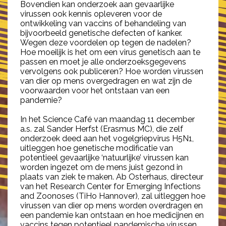
Bovendien kan onderzoek aan gevaarlijke
virussen ook kennis opleveren voor de
ontwikkeling van vaccins of behandeling van
bijvoorbeeld genetische defecten of kanker.
Wegen deze voordelen op tegen de nadelen?
Hoe moeilijk is het om een virus genetisch aan te
passen en moet je alle onderzoeksgegevens
vervolgens ook publiceren? Hoe worden virussen
van dier op mens overgedragen en wat zijn de
voorwaarden voor het ontstaan van een
pandemie?
In het Science Café van maandag 11 december
a.s. zal Sander Herfst (Erasmus MC), die zelf
onderzoek deed aan het vogelgriepvirus H5N1,
uitleggen hoe genetische modificatie van
potentieel gevaarlijke ‘natuurlijke’ virussen kan
worden ingezet om de mens juist gezond in
plaats van ziek te maken. Ab Osterhaus, directeur
van het Research Center for Emerging Infections
and Zoonoses (TiHo Hannover), zal uitleggen hoe
virussen van dier op mens worden overdragen en
een pandemie kan ontstaan en hoe medicijnen en
vaccins tegen potentieel pandemische virussen