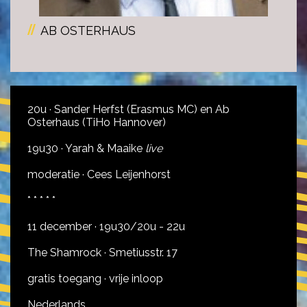
AB OSTERHAUS
20u ·
Sander Herfst (Erasmus MC) en Ab
Osterhaus (TiHo Hannover)
19u30 · Yarah & Maaike
live
moderatie · Cees Leijenhorst
* * * * *
11 december · 19u30/20u - 22u
The Shamrock · Smetiusstr. 17
gratis toegang · vrije inloop
Nederlands