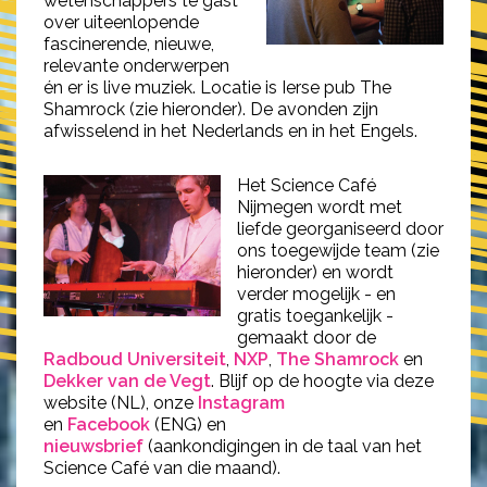
wetenschappers te gast
over uiteenlopende
fascinerende, nieuwe,
relevante onderwerpen
én er is live muziek. Locatie is Ierse pub The
Shamrock (zie hieronder). De avonden zijn
afwisselend in het Nederlands en in het Engels.
Het Science Café
Nijmegen wordt met
liefde georganiseerd door
ons toegewijde team (zie
hieronder) en wordt
verder mogelijk - en
gratis toegankelijk -
gemaakt door de
Radboud Universiteit
,
NXP
,
The Shamrock
en
Dekker van de Vegt
. Blijf op de hoogte via deze
website (NL), onze
Instagram
en
Facebook
(ENG) en
nieuwsbrief
(aankondigingen in de taal van het
Science Café van die maand).