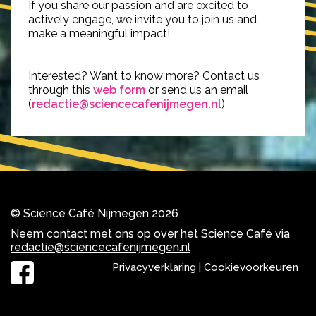
If you share our passion and are excited to
actively engage, we invite you to join us and
make a meaningful impact!
Interested? Want to know more? Contact us
through this
web form
or send us an email
(
redactie@sciencecafenijmegen.nl
)
© Science Café Nijmegen 2026
Neem contact met ons op over het Science Café via
redactie@sciencecafenijmegen.nl
Privacyverklaring
|
Cookievoorkeuren